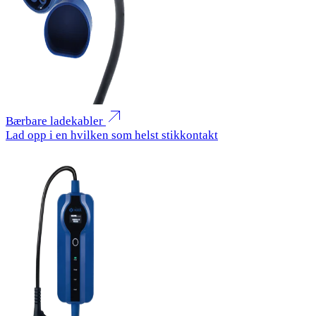
Bærbare ladekabler
Lad opp i en hvilken som helst stikkontakt