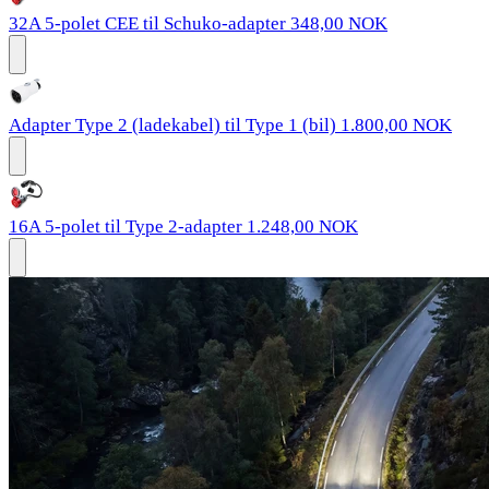
32A 5-polet CEE til Schuko-adapter
348,00 NOK
Adapter Type 2 (ladekabel) til Type 1 (bil)
1.800,00 NOK
16A 5-polet til Type 2-adapter
1.248,00 NOK