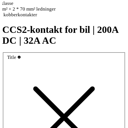
klasse
mm² + 2 * 70 mm² ledninger
e kobberkontakter
CCS2-kontakt for bil | 200A
DC | 32A AC
Title