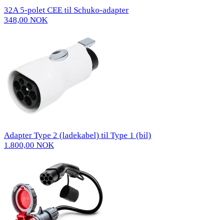
32A 5-polet CEE til Schuko-adapter
348,00 NOK
Adapter Type 2 (ladekabel) til Type 1 (bil)
1.800,00 NOK