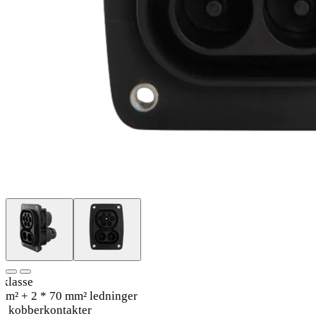
klasse
mm² + 2 * 70 mm² ledninger
e kobberkontakter