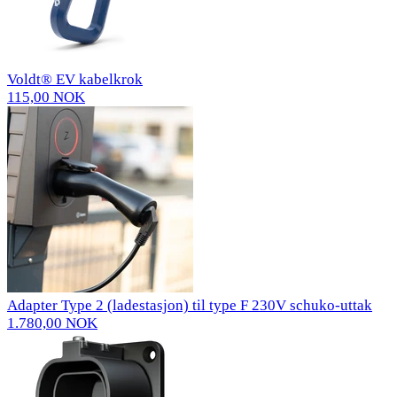
Voldt® EV kabelkrok
115,00 NOK
Adapter Type 2 (ladestasjon) til type F 230V schuko-uttak
1.780,00 NOK