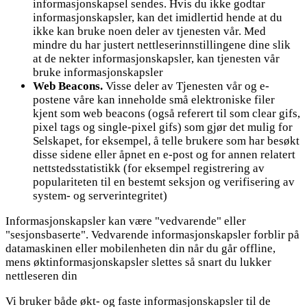
informasjonskapsel sendes. Hvis du ikke godtar
informasjonskapsler, kan det imidlertid hende at du
ikke kan bruke noen deler av tjenesten vår. Med
mindre du har justert nettleserinnstillingene dine slik
at de nekter informasjonskapsler, kan tjenesten vår
bruke informasjonskapsler
Web Beacons.
Visse deler av Tjenesten vår og e-
postene våre kan inneholde små elektroniske filer
kjent som web beacons (også referert til som clear gifs,
pixel tags og single-pixel gifs) som gjør det mulig for
Selskapet, for eksempel, å telle brukere som har besøkt
disse sidene eller åpnet en e-post og for annen relatert
nettstedsstatistikk (for eksempel registrering av
populariteten til en bestemt seksjon og verifisering av
system- og serverintegritet)
Informasjonskapsler kan være "vedvarende" eller
"sesjonsbaserte". Vedvarende informasjonskapsler forblir på
datamaskinen eller mobilenheten din når du går offline,
mens øktinformasjonskapsler slettes så snart du lukker
nettleseren din
Vi bruker både økt- og faste informasjonskapsler til de