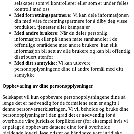
selskaper som vi kontrollerer eller som er under felles
kontroll med oss
Med forretningspartnere:
Vi kan dele informasjonen
din med våre forretningspartnere for å tilby deg visse
produkter, tjenester eller kampanjer
Med andre brukere:
Når du deler personlig
informasjon eller på annen måte samhandler i de
offentlige områdene med andre brukere, kan slik
informasjon bli sett av alle brukere og kan bli offentlig
distribuert utenfor
Med ditt samtykke
: Vi kan utlevere
personopplysningene dine til andre formål med ditt
samtykke
Oppbevaring av dine personopplysninger
Selskapet vil kun oppbevare personopplysningene dine så
lenge det er nødvendig for de formålene som er angitt i
denne personvernerklæringen. Vi vil beholde og bruke dine
personopplysninger i den grad det er nødvendig for å
overholde våre juridiske forpliktelser (for eksempel hvis vi
er pålagt å oppbevare dataene dine for å overholde
gjeldende lover), løse tvister og håndheve våre juridiske